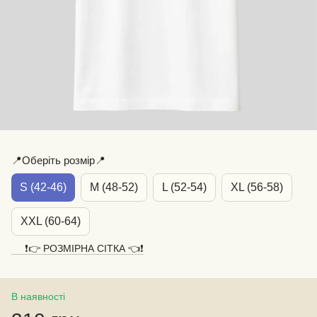
📍Оберіть розмір📍
S (42-46)
M (48-52)
L (52-54)
XL (56-58)
XXL (60-64)
❗️👉 РОЗМІРНА СІТКА 👈❗️
В наявності