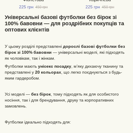
225 грн
225 грн
450 грн
450 грн
Універсальні базові футболки без бірок зі
100% бавовни — для роздрібних покупців та
оптових клієнтів
У цьому розділі представлені
дорослі базові футболки без
бірок зі 100% бавовни
— універсальні моделі, які підходять
як чоловікам, так і жінкам.
Футболки мають
унісекс посадку
, м’яку дихаючу тканину та
представлені у
20 кольорах
, що легко поєднуються з будь-
яким гардеробом.
Усі моделі —
без бірок
, тому підходять як для особистого
носіння, так і для брендування, друку та корпоративних
замовлень.
Футболки ідеально підходять для: