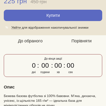
225 грн
450 грн
Купити
Увійти
для відображення накопичувальної знижки
%
До обраного
Порівняти
До кінця акції
0
00
00
00
дні
години
хв
сек
Опис
Бежева базова футболка зі 100% бавовни. М’яка, дихаюча,
унісекс, із щільністю 165 г/м² — ідеальна база для
мінімалістичних образів чи друку.