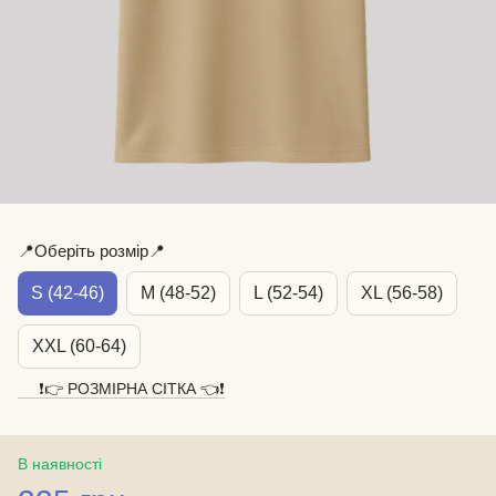
📍Оберіть розмір📍
S (42-46)
M (48-52)
L (52-54)
XL (56-58)
XXL (60-64)
❗️👉 РОЗМІРНА СІТКА 👈❗️
В наявності