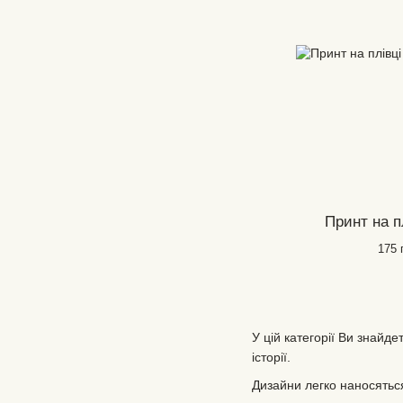
Принт на п
175 
У цій категорії Ви знайде
історії.
Дизайни легко наносяться 