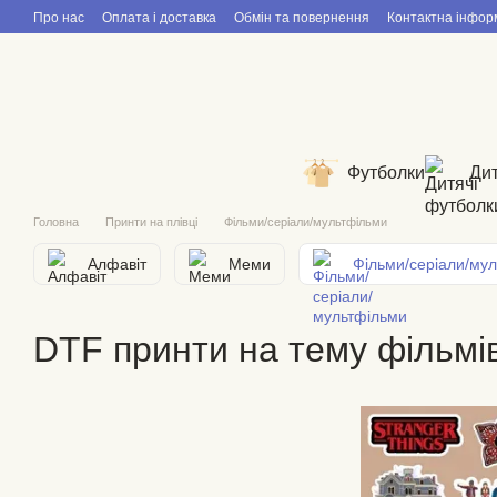
Перейти до основного контенту
Про нас
Оплата і доставка
Обмін та повернення
Контактна інфор
Футболки
Дит
Головна
Принти на плівці
Фільми/серіали/мультфільми
Алфавіт
Меми
Фільми/серіали/му
DTF принти на тему фільмі