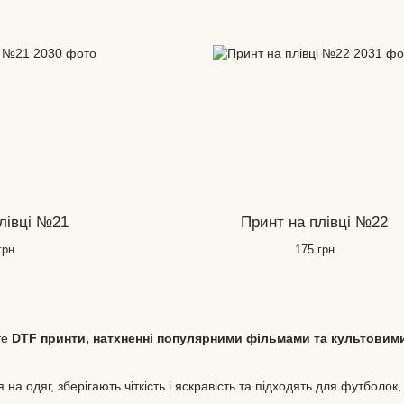
лівці №21
Принт на плівці №22
грн
175 грн
те
DTF принти, натхненні популярними фільмами та культовим
на одяг, зберігають чіткість і яскравість та підходять для футболок,