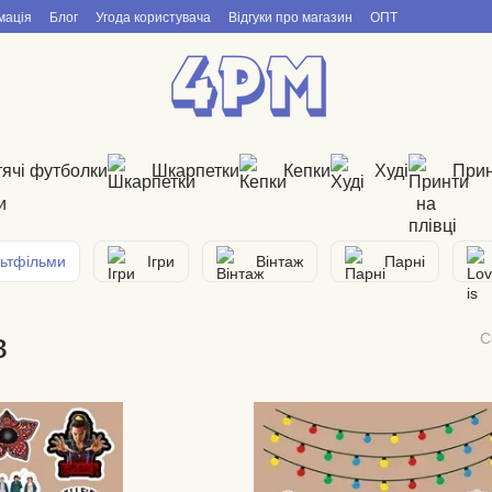
мація
Блог
Угода користувача
Відгуки про магазин
ОПТ
ячі футболки
Шкарпетки
Кепки
Худі
Прин
льтфільми
Ігри
Вінтаж
Парні
в
С