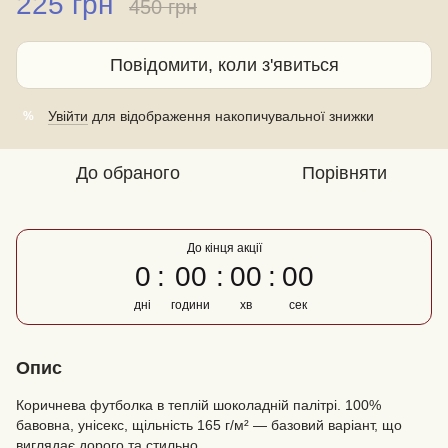
225 грн
450 грн
Повідомити, коли з'явиться
Увійти
для відображення накопичувальної знижки
%
До обраного
Порівняти
До кінця акції
0
00
00
00
дні
години
хв
сек
Опис
Коричнева футболка в теплій шоколадній палітрі. 100%
бавовна, унісекс, щільність 165 г/м² — базовий варіант, що
виглядає дорого та стильно.