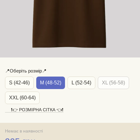
📍Оберіть розмір📍
S (42-46)
M (48-52)
L (52-54)
XL (56-58)
XXL (60-64)
❗️👉 РОЗМІРНА СІТКА 👈❗️
Немає в наявності