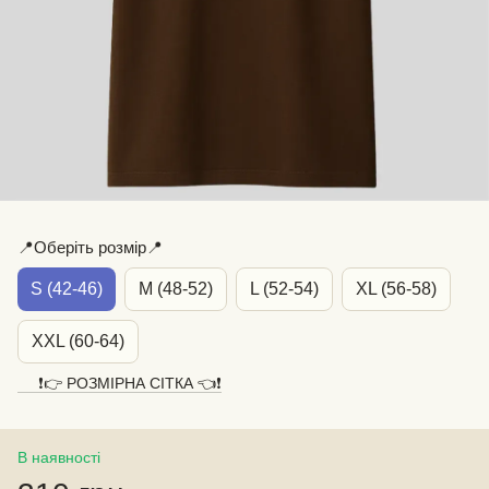
📍Оберіть розмір📍
S (42-46)
M (48-52)
L (52-54)
XL (56-58)
XXL (60-64)
❗️👉 РОЗМІРНА СІТКА 👈❗️
В наявності