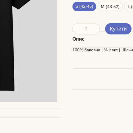
S (42-46)
M (48-52)
L 
Купити
Опис
100% бавовна | Унісекс | Щільн