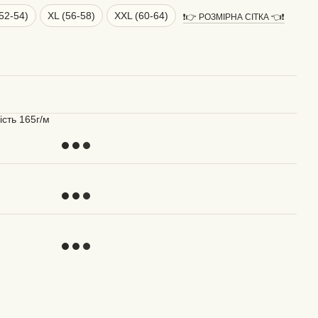
(52-54)
XL (56-58)
XXL (60-64)
❗️👉 РОЗМІРНА СІТКА 👈❗️
ість 165г/м