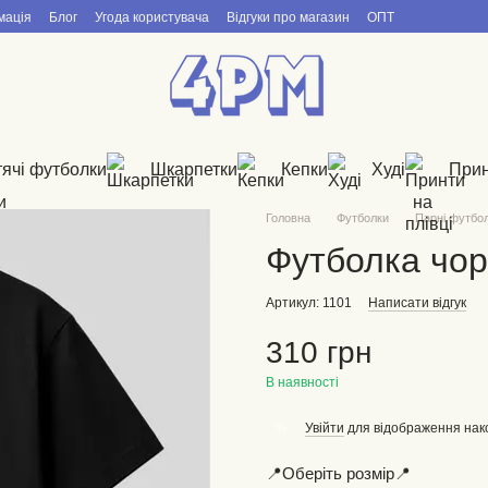
мація
Блог
Угода користувача
Відгуки про магазин
ОПТ
ячі футболки
Шкарпетки
Кепки
Худі
Прин
Головна
Футболки
Парні футбо
Футболка чо
Артикул: 1101
Написати відгук
310 грн
В наявності
Увійти
для відображення нак
%
📍Оберіть розмір📍