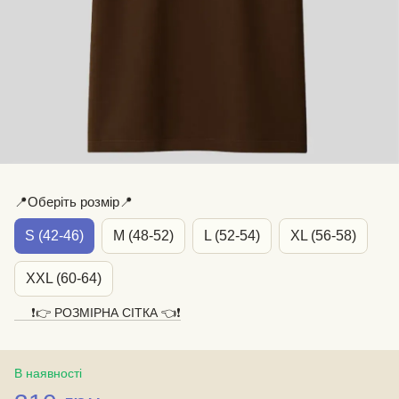
📍Оберіть розмір📍
S (42-46)
M (48-52)
L (52-54)
XL (56-58)
XXL (60-64)
❗️👉 РОЗМІРНА СІТКА 👈❗️
В наявності