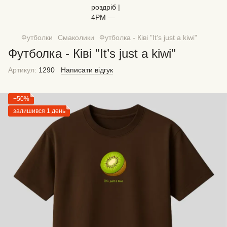
Футболки
Смаколики
Футболка - Ківі "It’s just a kiwi"
Футболка - Ківі "It’s just a kiwi"
Артикул:
1290
Написати відгук
−50%
залишився 1 день