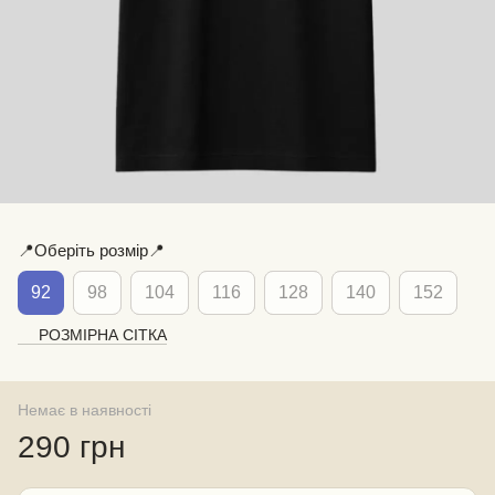
📍Оберіть розмір📍
92
98
104
116
128
140
152
РОЗМІРНА СІТКА
Немає в наявності
290 грн