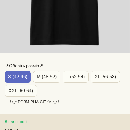
📍Оберіть розмір📍
S (42-46)
M (48-52)
L (52-54)
XL (56-58)
XXL (60-64)
❗️👉 РОЗМІРНА СІТКА 👈❗️
В наявності