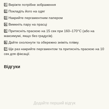
1️⃣ Виріжте потрібне зображення
2️⃣ Покладіть його на одяг
3️⃣ Накрийте пергаментним папером
4️⃣ Вимкніть пару на прасці
5️⃣ Притисніть праскою на 15 сек при 160–170°C (або на
максимумі, якщо без градусів).
6️⃣ Дайте охолонути та обережно зніміть плівку.
7️⃣ Ще раз накрийте пергаментом та притисніть праскою на 10
сек для фіксації.
Відгуки
Додайте перший відгук