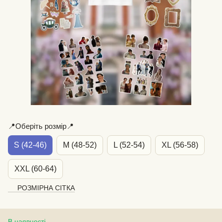
📍Оберіть розмір📍
S (42-46)
M (48-52)
L (52-54)
XL (56-58)
XXL (60-64)
РОЗМІРНА СІТКА
В наявності