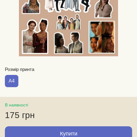
Розмір принта
А4
В наявності
175 грн
Купити