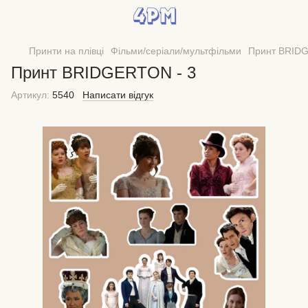
Принти на плівці
Фільми/серіали/мультфільми
Принт BRIDG
Принт BRIDGERTON - 3
Артикул:
5540
Написати відгук