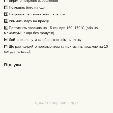
1️⃣ Виріжте потрібне зображення
2️⃣ Покладіть його на одяг
3️⃣ Накрийте пергаментним папером
4️⃣ Вимкніть пару на прасці
5️⃣ Притисніть праскою на 15 сек при 160–170°C (або на
максимумі, якщо без градусів).
6️⃣ Дайте охолонути та обережно зніміть плівку.
7️⃣ Ще раз накрийте пергаментом та притисніть праскою на 10
сек для фіксації.
Відгуки
Додайте перший відгук