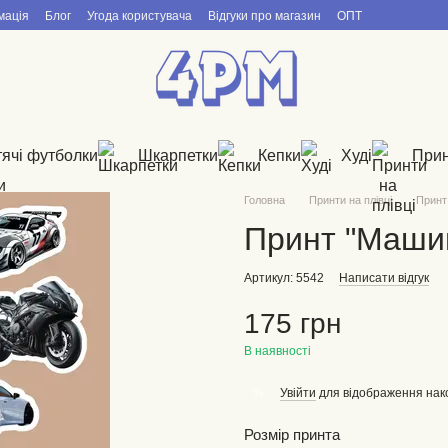
мація
Блог
Угода користувача
Відгуки про магазин
ОПТ
ячі футболки
Шкарпетки
Кепки
Худі
Прин
Головна
Принти на плівці
Принт
Принт "Машин
Артикул: 5542
Написати відгук
175 грн
В наявності
Увійти
для відображення нак
%
Розмір принта