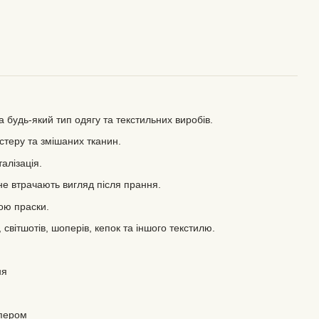
 будь-який тип одягу та текстильних виробів.
естеру та змішаних тканин.
алізація.
 не втрачають вигляд після прання.
ою праски.
 світшотів, шоперів, кепок та іншого текстилю.
ня
апером