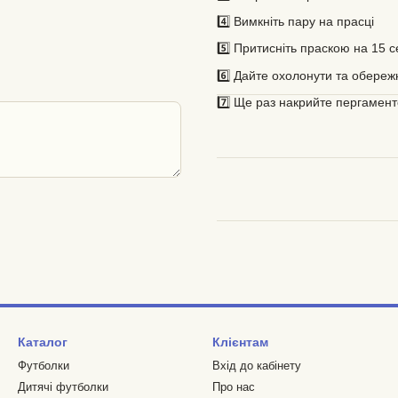
4️⃣ Вимкніть пару на прасці
5️⃣ Притисніть праскою на 15 
6️⃣ Дайте охолонути та обережн
7️⃣ Ще раз накрийте пергамент
Каталог
Клієнтам
Футболки
Вхід до кабінету
Дитячі футболки
Про нас