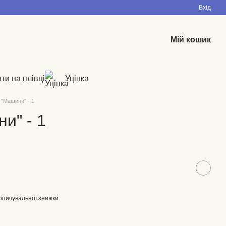
Вхід
Мій кошик
ти на плівці
Уцінка
 "Машини" - 1
и" - 1
опичувальної знижки