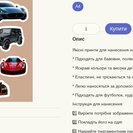
А4
Купити
Опис
Якісні принти для нанесення на
* Підходять для бавовни, полі
* Яскраві кольори та висока дет
* Еластичні, не тріскаються та
* Легко наносяться за допомог
* Підходять для футболок, худі,
Інструкція для нанесення:
1️⃣ Виріжте потрібне зображен
2️⃣ Покладіть його на одяг
3️⃣ Накрийте пергаментним п