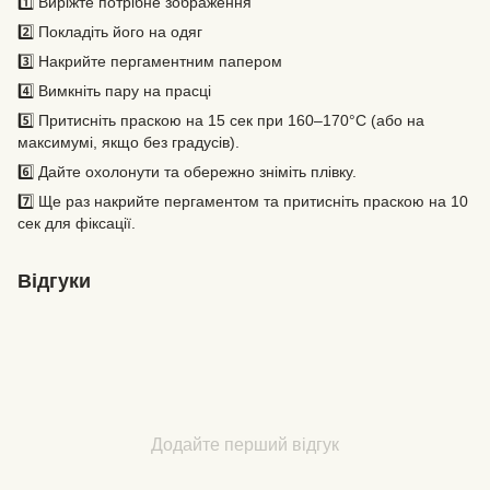
1️⃣ Виріжте потрібне зображення
2️⃣ Покладіть його на одяг
3️⃣ Накрийте пергаментним папером
4️⃣ Вимкніть пару на прасці
5️⃣ Притисніть праскою на 15 сек при 160–170°C (або на
максимумі, якщо без градусів).
6️⃣ Дайте охолонути та обережно зніміть плівку.
7️⃣ Ще раз накрийте пергаментом та притисніть праскою на 10
сек для фіксації.
Відгуки
Додайте перший відгук