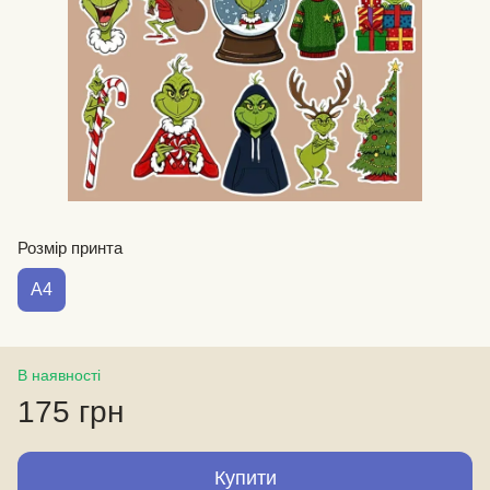
Розмір принта
А4
В наявності
175 грн
Купити