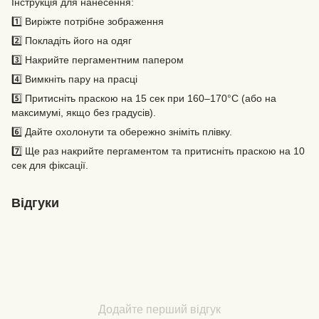
Інструкція для нанесення:
1️⃣ Виріжте потрібне зображення
2️⃣ Покладіть його на одяг
3️⃣ Накрийте пергаментним папером
4️⃣ Вимкніть пару на прасці
5️⃣ Притисніть праскою на 15 сек при 160–170°C (або на
максимумі, якщо без градусів).
6️⃣ Дайте охолонути та обережно зніміть плівку.
7️⃣ Ще раз накрийте пергаментом та притисніть праскою на 10
сек для фіксації.
Відгуки
Додайте перший відгук