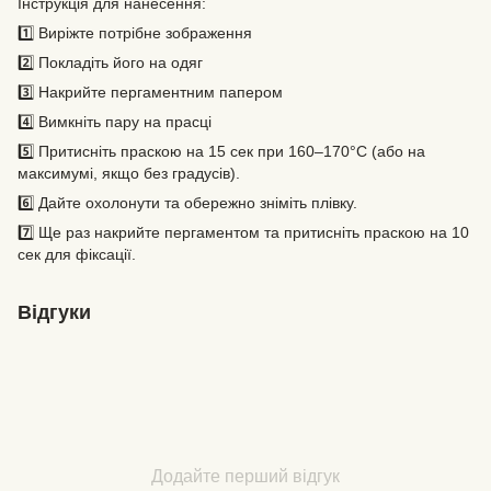
Інструкція для нанесення:
1️⃣ Виріжте потрібне зображення
2️⃣ Покладіть його на одяг
3️⃣ Накрийте пергаментним папером
4️⃣ Вимкніть пару на прасці
5️⃣ Притисніть праскою на 15 сек при 160–170°C (або на
максимумі, якщо без градусів).
6️⃣ Дайте охолонути та обережно зніміть плівку.
7️⃣ Ще раз накрийте пергаментом та притисніть праскою на 10
сек для фіксації.
Відгуки
Додайте перший відгук