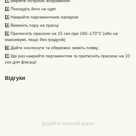
1️⃣ Виріжте потрібне зображення
2️⃣ Покладіть його на одяг
3️⃣ Накрийте пергаментним папером
4️⃣ Вимкніть пару на прасці
5️⃣ Притисніть праскою на 15 сек при 160–170°C (або на
максимумі, якщо без градусів).
6️⃣ Дайте охолонути та обережно зніміть плівку.
7️⃣ Ще раз накрийте пергаментом та притисніть праскою на 10
сек для фіксації.
Відгуки
Додайте перший відгук