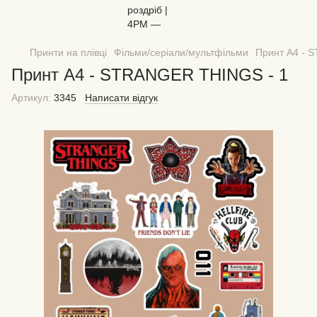
Принти на плівці
Фільми/серіали/мультфільми
Принт А4 - 
Принт А4 - STRANGER THINGS - 1
Артикул:
3345
Написати відгук