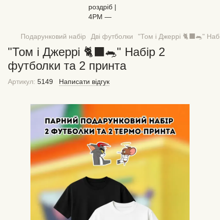
Подарунковий набір
Дві футболки
"Том і Джеррі 🐈‍⬛🐀" На
"Том і Джеррі 🐈‍⬛🐀" Набір 2
футболки та 2 принта
Артикул:
5149
Написати відгук