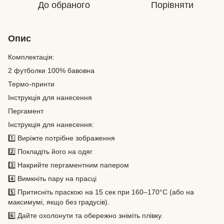
До обраного
Порівняти
Опис
Комплектація:
2 футболки 100% бавовна
Термо-принти
Інструкція для нанесення
Пергамент
Інструкція для нанесення:
1️⃣ Виріжте потрібне зображення
2️⃣ Покладіть його на одяг
3️⃣ Накрийте пергаментним папером
4️⃣ Вимкніть пару на прасці
5️⃣ Притисніть праскою на 15 сек при 160–170°C (або на
максимумі, якщо без градусів).
6️⃣ Дайте охолонути та обережно зніміть плівку.