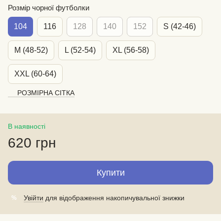
Розмір чорної футболки
104
116
128
140
152
S (42-46)
M (48-52)
L (52-54)
XL (56-58)
XXL (60-64)
РОЗМІРНА СІТКА
В наявності
620 грн
Купити
Увійти
для відображення накопичувальної знижки
%