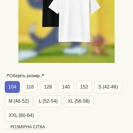
📍Оберіть розмір📍
104
116
128
140
152
S (42-46)
M (48-52)
L (52-54)
XL (56-58)
XXL (60-64)
РОЗМІРНА СІТКА